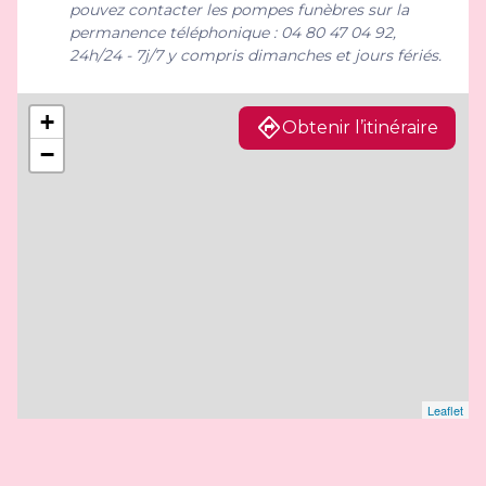
pouvez contacter les pompes funèbres sur la
permanence téléphonique : 04 80 47 04 92,
24h/24 - 7j/7 y compris dimanches et jours fériés.
+
Obtenir l’itinéraire
−
Leaflet