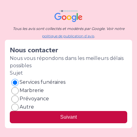
n
p
d'adie
Tous les avis sont collectés et modérés par Google. Voir notre
politique de publication d’avis
.
r
Nous contacter
l
s
Nous vous répondons dans les meilleurs délais
in
possibles
c
Sujet
Services funéraires
Marbrerie
Prévoyance
Autre
Suivant