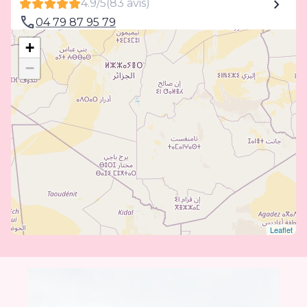
4.9/5
(83 avis)
04 79 87 95 79
ZI de Coron/ ZAC Rivoire - 01300 - Belley
+
−
Leaflet