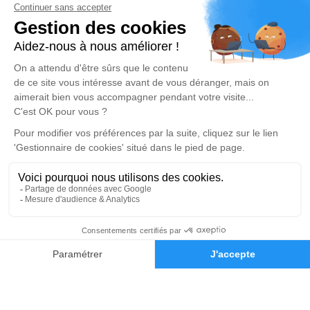
Pompes Funèbres BOUVIER - Le Choix Funéraire -
AIX LES BAINS
04 79 35 90 55
Agence.aix@pf-bouvier.fr
27 Avenue du Grand Port - 73100 - Aix-les-Bains
4.8/5 - 38 avis
Pompes Funèbres BOUVIER - Le Choix Funéraire -
BELLEY
04 79 87 95 79
agence.belley@pf-bouvier.fr
ZI de Coron/ ZAC Rivoire - 01300 - Belley
4.9/5 - 83 avis
Nos Services
Liens utiles
04 80 47 04 92
Demande de devis
Organiser des Obsèques
Avis de décès
Monuments funéraires
Demande de rendez-vous
en agence
Services aux familles