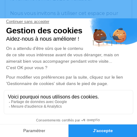
Nous vous invitons à utiliser cet espace pour
laisser vos condoléances, partager des photos
souvenirs, une anecdote ou exprimer vos
pensées à travers des poèmes ou des textes.
Cet endroit est un lieu d'expression dédié à
honorer la mémoire de Serge GOUD.
Je rends hommage
Cérémonie
vendredi 20 février 2026 à 10h00
eglise de talisseu
01510 Talissieu
17
Je rends hommage
Faire-part
Hommages