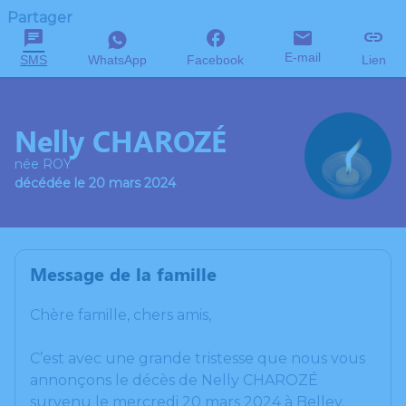
Partager
E-mail
SMS
WhatsApp
Facebook
Lien
Nelly CHAROZÉ
née ROY
décédée le 20 mars 2024
Message de la famille
Chère famille, chers amis,
C’est avec une grande tristesse que nous vous
annonçons le décès de Nelly CHAROZÉ
survenu le mercredi 20 mars 2024 à Belley.