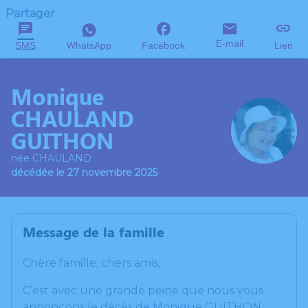
Partager
E-mail
SMS
WhatsApp
Facebook
Lien
Monique
CHAULAND
GUITHON
née CHAULAND
décédée le 27 novembre 2025
Message de la famille
Chère famille, chers amis,
C’est avec une grande peine que nous vous
annonçons le décès de Monique GUITHON