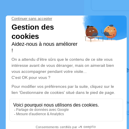
Déroulé d
Le vendr
Eglise, 74