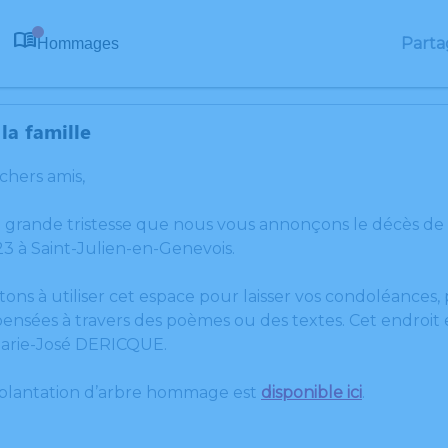
Parta
Hommages
0
la famille
 chers amis,
e grande tristesse que nous vous annonçons le décès d
 à Saint-Julien-en-Genevois.
tons à utiliser cet espace pour laisser vos condoléances
ensées à travers des poèmes ou des textes. Cet endroit e
arie-José DERICQUE.
 plantation d’arbre hommage est
disponible ici
.