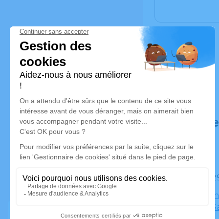
Déroulé d
Le lundi
Eglise Sai
Marigny Sa