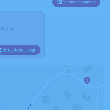
Je rends hommage
l'Église
Je rends hommage
2