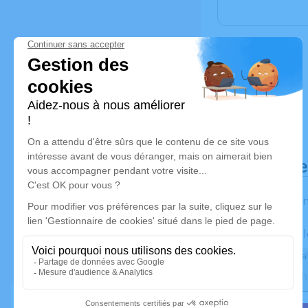
Déroulé d
Les infor
Activez une al
Recevoir une al