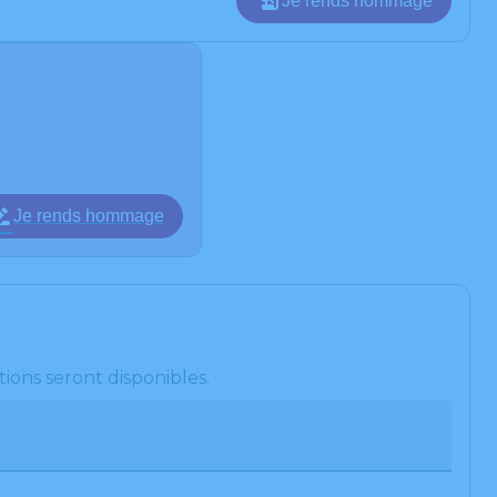
Je rends hommage
Je rends hommage
ions seront disponibles.