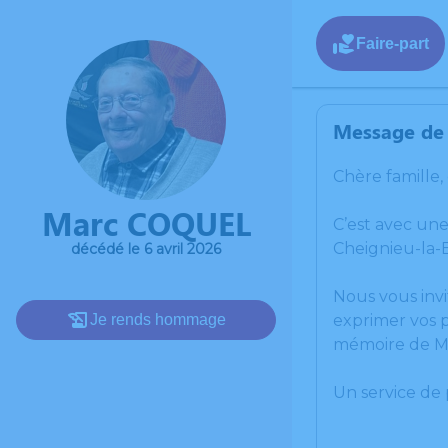
Faire-part
Message de 
Chère famille,
Marc COQUEL
C’est avec un
Cheignieu-la-
décédé le 6 avril 2026
Nous vous invi
Je rends hommage
exprimer vos p
mémoire de M
Un service de