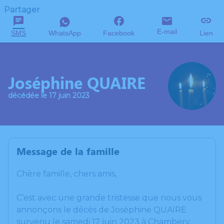
Partager
E-mail
SMS
WhatsApp
Facebook
Lien
Joséphine QUAIRE
décédée le 17 juin 2023
Message de la famille
Chère famille, chers amis,
C’est avec une grande tristesse que nous vous
annonçons le décès de Joséphine QUAIRE
survenu le samedi 17 juin 2023 à Chambery.