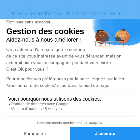
Nous vous invitons à utiliser cet espace pour
laisser vos condoléances, partager des photos
souvenirs, une anecdote ou exprimer vos
pensées à travers des poèmes ou des textes.
Cet endroit est un lieu d'expression dédié à
honorer la mémoire de Jean ESCOFFIER.
Je rends hommage
Cérémonie
mardi 31 mars 2026 à 09h30
Zone de Coron
01300 Virignin
1
Je rends hommage
Faire-part
Hommages