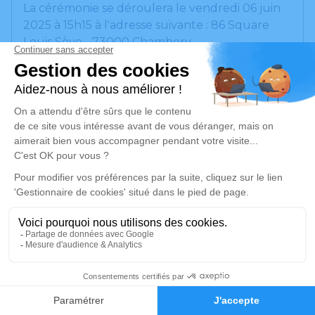
La cérémonie se déroulera le vendredi 06 juin
2025 à 15h15 à l'adresse suivante : 86 Square
Louis Sève - 73000 Chambery.
Nous vous invitons à utiliser cet espace pour
laisser vos condoléances, partager des photos
souvenirs, une anecdote ou exprimer vos
pensées à travers des poèmes ou des textes.
Cet endroit est un lieu d'expression dédié à
honorer la mémoire de notre mère.
Un service de plantation d’arbre hommage est
disponible ici
.
Je rends hommage
2
Cérémonie
Faire-part
Hommages
vendredi 06 juin 2025 à 15h15