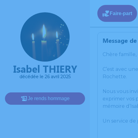
Faire-part
Message de 
Chère famille,
Isabel THIERY
C’est avec une
Rochette.
décédée le 26 avril 2025
Nous vous invi
Je rends hommage
exprimer vos p
mémoire d’Isa
Un service de