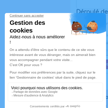
Déroulé d
Les infor
Activez une al
Recevoir une al
Je veux êtr
Rendez h
Plantez un