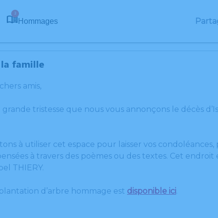
3
Parta
Hommages
la famille
 chers amis,
 grande tristesse que nous vous annonçons le décès d’I
tons à utiliser cet espace pour laisser vos condoléances
ensées à travers des poèmes ou des textes. Cet endroit e
bel THIERY.
 plantation d’arbre hommage est
disponible ici
.