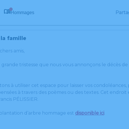
Parta
Hommages
0
la famille
 chers amis,
 grande tristesse que nous vous annonçons le décès de 
tons à utiliser cet espace pour laisser vos condoléances
ensées à travers des poèmes ou des textes. Cet endroit e
ancis PÉLISSIER.
 plantation d’arbre hommage est
disponible ici
.