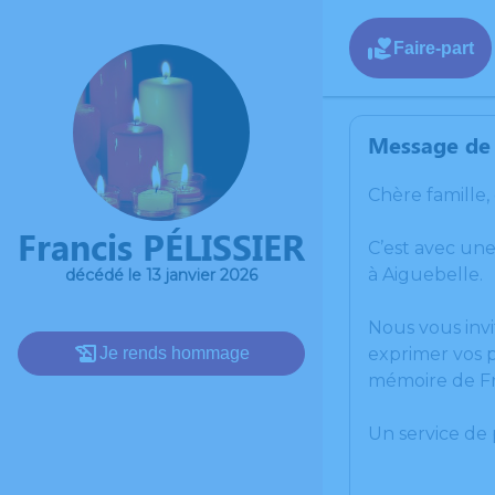
Faire-part
Message de 
Chère famille,
Francis PÉLISSIER
C’est avec une
à Aiguebelle.
décédé le 13 janvier 2026
Nous vous invi
Je rends hommage
exprimer vos p
mémoire de Fr
Un service de