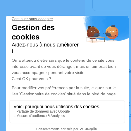
Déroulé d
Le mardi 
Cimetière 