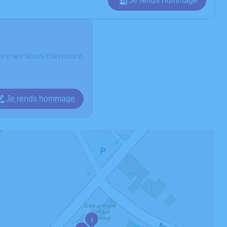
Je rends hommage
nnex sous clermont
Je rends hommage
1