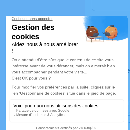
Déroulé d
Le samedi
Menthonn
clermont,