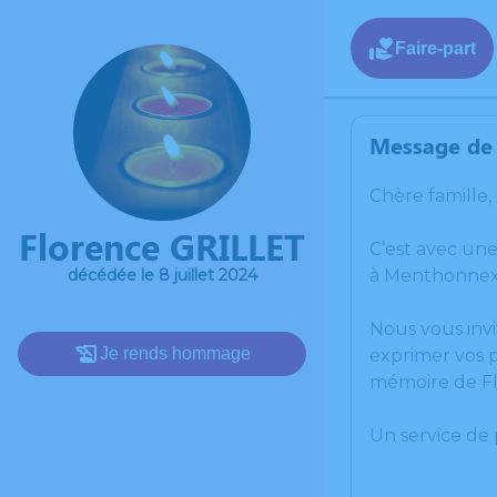
Faire-part
Message de 
Chère famille,
Florence GRILLET
C’est avec un
à Menthonnex
décédée le 8 juillet 2024
Nous vous invi
Je rends hommage
exprimer vos p
mémoire de F
Un service de