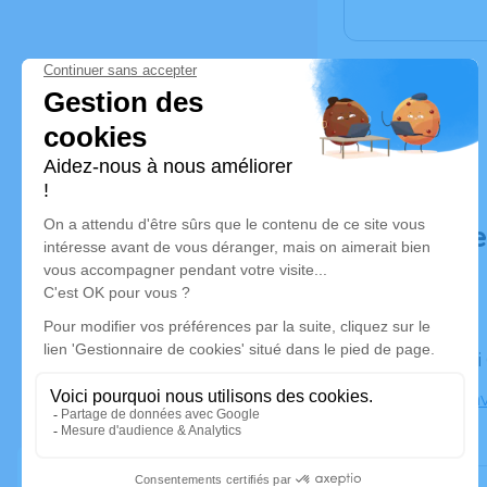
Déroulé d
Le samedi
01510 Cha