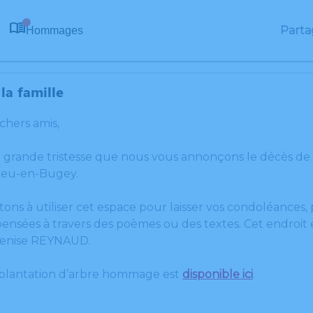
Parta
Hommages
0
la famille
 chers amis,
e grande tristesse que nous vous annonçons le décès d
ieu-en-Bugey.
tons à utiliser cet espace pour laisser vos condoléances
ensées à travers des poèmes ou des textes. Cet endroit e
enise REYNAUD.
 plantation d’arbre hommage est
disponible ici
.