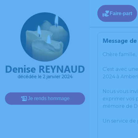
Faire-part
Message de 
Chère famille,
Denise REYNAUD
C’est avec un
2024 à Amber
décédée le 2 janvier 2024
Nous vous invi
Je rends hommage
exprimer vos p
mémoire de D
Un service de