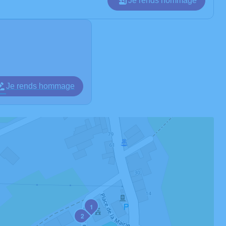
Je rends hommage
Je rends hommage
1
2