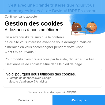
C’est avec une grande tristesse que nous vous
annonçons le décès de David AUBRET survenu
le mercredi 10 avril 2024 à Jussac.
Nous vous invitons à utiliser cet espace pour
laisser vos condoléances, partager des photos
souvenirs, une anecdote ou exprimer vos
pensées à travers des poèmes ou des textes.
Cet endroit est un lieu d'expression dédié à
honorer la mémoire de David AUBRET.
Un service de plantation d’arbre hommage est
disponible ici
.
Je rends hommage
15
Faire-part
Hommages
Cérémonie