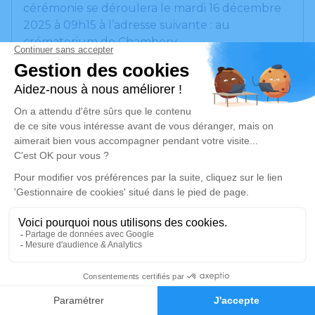
cérémonie se déroulera le mardi 16 décembre
2025 à 09h15 à l’adresse suivante : au
crématorium de Chambery.
Nous vous invitons à utiliser cet espace pour
laisser vos condoléances, partager des photos
souvenirs, une anecdote ou exprimer vos
pensées à travers des poèmes ou des textes.
Cet endroit est un lieu d'expression dédié à
honorer la mémoire de Claude MEYER.
Un service de plantation d’arbre hommage est
disponible ici
.
Je rends hommage
50
Cérémonie
Faire-part
Hommages
mardi 16 décembre 2025 à 09h15