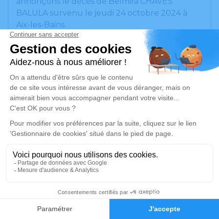
annonçons le décès de Belmira CHAVES
BALULA survenu le jeudi 24 octobre 2024 à
Aix-les-Bains.
Nous vous invitons à utiliser cet espace pour
laisser vos condoléances, partager des photos
souvenirs, une anecdote ou exprimer vos
pensées à travers des poèmes ou des textes.
Cet endroit est un lieu d'expression dédié à
honorer la mémoire de Belmira CHAVES
BALULA.
Un service de plantation d’arbre hommage est
disponible ici
.
Je rends hommage
5
Faire-part
Hommages
Cérémonie